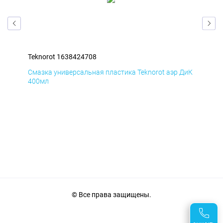
Teknorot 1638424708
Tek
БмД
Смазка универсальная пластика Teknorot аэр ДиК
Сма
400мл
40
© Все права защищены.