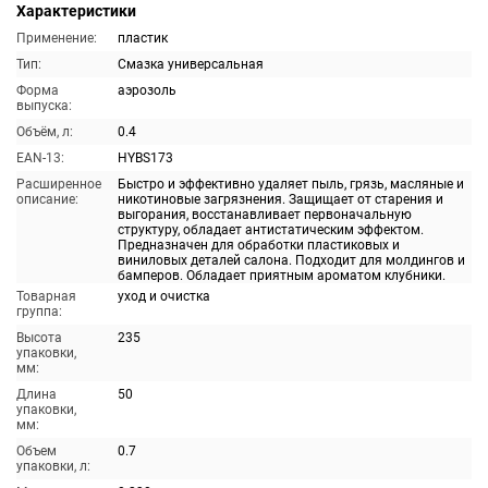
Характеристики
Применение:
пластик
Тип:
Смазка универсальная
Форма
аэрозоль
выпуска:
Объём, л:
0.4
EAN-13:
HYBS173
Расширенное
Быстро и эффективно удаляет пыль, грязь, масляные и
описание:
никотиновые загрязнения. Защищает от старения и
выгорания, восстанавливает первоначальную
структуру, обладает антистатическим эффектом.
Предназначен для обработки пластиковых и
виниловых деталей салона. Подходит для молдингов и
бамперов. Обладает приятным ароматом клубники.
Товарная
уход и очистка
группа:
Высота
235
упаковки,
мм:
Длина
50
упаковки,
мм:
Объем
0.7
упаковки, л: