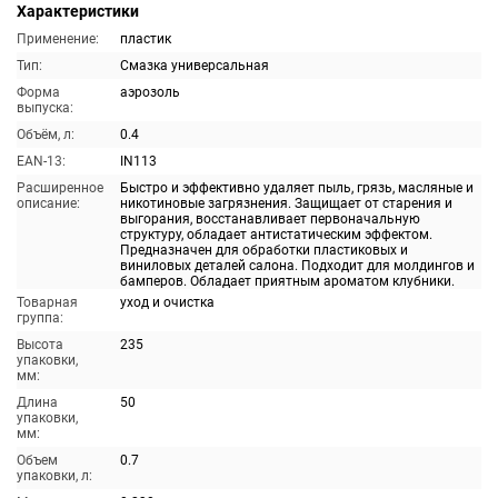
Характеристики
Применение:
пластик
Тип:
Смазка универсальная
Форма
аэрозоль
выпуска:
Объём, л:
0.4
EAN-13:
IN113
Расширенное
Быстро и эффективно удаляет пыль, грязь, масляные и
описание:
никотиновые загрязнения. Защищает от старения и
выгорания, восстанавливает первоначальную
структуру, обладает антистатическим эффектом.
Предназначен для обработки пластиковых и
виниловых деталей салона. Подходит для молдингов и
бамперов. Обладает приятным ароматом клубники.
Товарная
уход и очистка
группа:
Высота
235
упаковки,
мм:
Длина
50
упаковки,
мм:
Объем
0.7
упаковки, л: