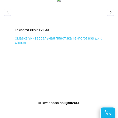
Teknorot 609612199
Tek
БмД
Смазка универсальная пластика Teknorot аэр ДиК
Сма
400мл
40
© Все права защищены.