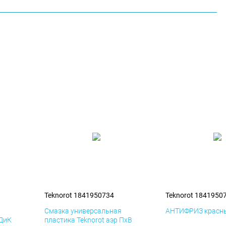
Teknorot 1841950734
Teknorot 1841950
я
Смазка универсальная
АНТИФРИЗ красны
 ДиК
пластика Teknorot аэр ПхВ