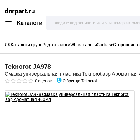
dnrpart.ru
Каталоги
ЛК
Каталоги групп
Ред.каталоги
Wh-каталоги
Carbase
Сторонние к
Teknorot
JA978
Смазка универсальная пластика Teknorot аэр Ароматная
О бренде Teknorot
0 оценок