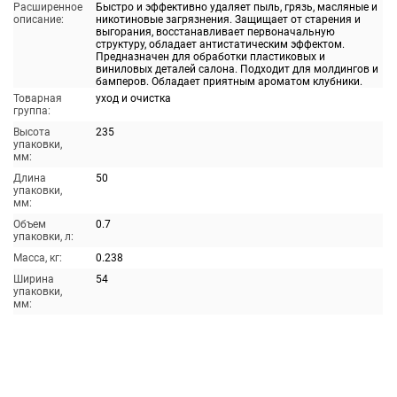
Расширенное
Быстро и эффективно удаляет пыль, грязь, масляные и
описание:
никотиновые загрязнения. Защищает от старения и
выгорания, восстанавливает первоначальную
структуру, обладает антистатическим эффектом.
Предназначен для обработки пластиковых и
виниловых деталей салона. Подходит для молдингов и
бамперов. Обладает приятным ароматом клубники.
Товарная
уход и очистка
группа:
Высота
235
упаковки,
мм:
Длина
50
упаковки,
мм:
Объем
0.7
упаковки, л:
Масса, кг:
0.238
Ширина
54
упаковки,
мм: