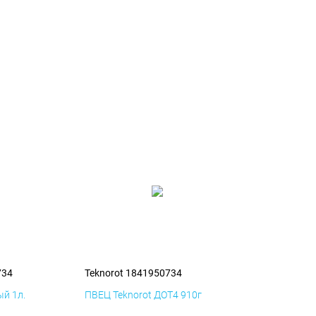
734
Teknorot 1841950734
й 1л.
ПВЕЦ Teknorot ДОТ4 910г