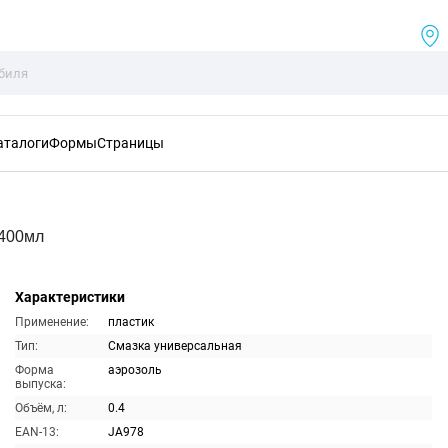
аталоги
Формы
Страницы
 400мл
Характеристики
Применение:
пластик
Тип:
Смазка универсальная
Форма
аэрозоль
выпуска:
Объём, л:
0.4
EAN-13:
JA978