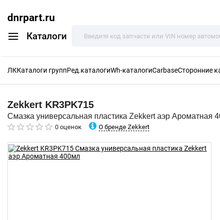
dnrpart.ru
Каталоги
ЛК
Каталоги групп
Ред.каталоги
Wh-каталоги
Carbase
Сторонние к
Zekkert
KR3PK715
Смазка универсальная пластика Zekkert аэр Ароматная 
О бренде Zekkert
0 оценок