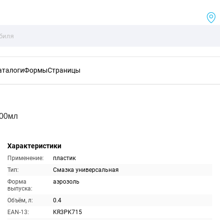
аталоги
Формы
Страницы
400мл
Характеристики
Применение:
пластик
Тип:
Смазка универсальная
Форма
аэрозоль
выпуска:
Объём, л:
0.4
EAN-13:
KR3PK715