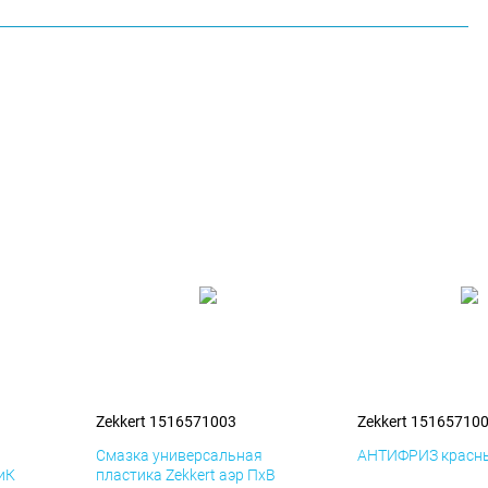
Zekkert 1516571003
Zekkert 15165710
я
Смазка универсальная
АНТИФРИЗ красны
ДиК
пластика Zekkert аэр ПхВ