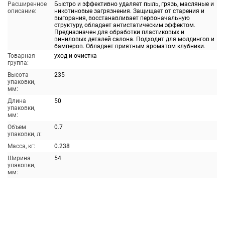
Расширенное
Быстро и эффективно удаляет пыль, грязь, масляные и
описание:
никотиновые загрязнения. Защищает от старения и
выгорания, восстанавливает первоначальную
структуру, обладает антистатическим эффектом.
Предназначен для обработки пластиковых и
виниловых деталей салона. Подходит для молдингов и
бамперов. Обладает приятным ароматом клубники.
Товарная
уход и очистка
группа:
Высота
235
упаковки,
мм:
Длина
50
упаковки,
мм:
Объем
0.7
упаковки, л:
Масса, кг:
0.238
Ширина
54
упаковки,
мм: