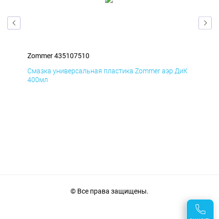
Zommer 435107510
Zom
БмД
Смазка универсальная пластика Zommer аэр ДиК
Сма
400мл
40
© Все права защищены.