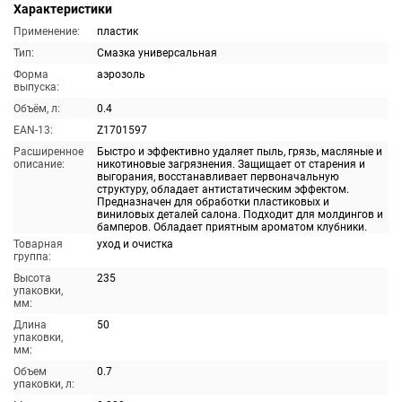
Характеристики
Применение:
пластик
Тип:
Смазка универсальная
Форма
аэрозоль
выпуска:
Объём, л:
0.4
EAN-13:
Z1701597
Расширенное
Быстро и эффективно удаляет пыль, грязь, масляные и
описание:
никотиновые загрязнения. Защищает от старения и
выгорания, восстанавливает первоначальную
структуру, обладает антистатическим эффектом.
Предназначен для обработки пластиковых и
виниловых деталей салона. Подходит для молдингов и
бамперов. Обладает приятным ароматом клубники.
Товарная
уход и очистка
группа:
Высота
235
упаковки,
мм:
Длина
50
упаковки,
мм:
Объем
0.7
упаковки, л: