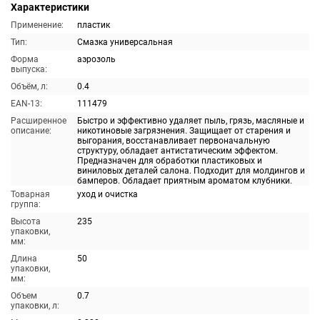
Характеристики
Применение:
пластик
Тип:
Смазка универсальная
Форма
аэрозоль
выпуска:
Объём, л:
0.4
EAN-13:
111479
Расширенное
Быстро и эффективно удаляет пыль, грязь, масляные и
описание:
никотиновые загрязнения. Защищает от старения и
выгорания, восстанавливает первоначальную
структуру, обладает антистатическим эффектом.
Предназначен для обработки пластиковых и
виниловых деталей салона. Подходит для молдингов и
бамперов. Обладает приятным ароматом клубники.
Товарная
уход и очистка
группа:
Высота
235
упаковки,
мм:
Длина
50
упаковки,
мм:
Объем
0.7
упаковки, л: