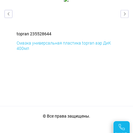
topran 235528644
top
мД
Смазка универсальная пластика topran аэр ДиК
Сма
400мл
40
© Все права защищены.